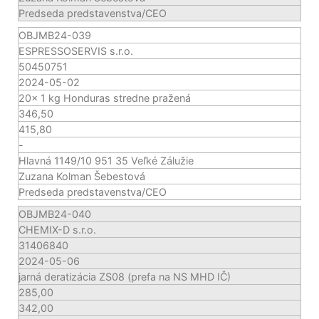
Predseda predstavenstva/CEO
OBJMB24-039
ESPRESSOSERVIS s.r.o.
50450751
2024-05-02
20x 1 kg Honduras stredne pražená
346,50
415,80
-
Hlavná 1149/10 951 35 Veľké Zálužie
Zuzana Kolman Šebestová
Predseda predstavenstva/CEO
OBJMB24-040
CHEMIX-D s.r.o.
31406840
2024-05-06
jarná deratizácia ZS08 (prefa na NS MHD IČ)
285,00
342,00