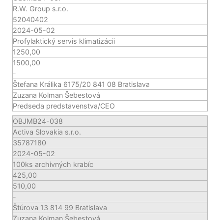
R.W. Group s.r.o.
52040402
2024-05-02
Profylaktický servis klimatizácii
1250,00
1500,00
-
Štefana Králika 6175/20 841 08 Bratislava
Zuzana Kolman Šebestová
Predseda predstavenstva/CEO
OBJMB24-038
Activa Slovakia s.r.o.
35787180
2024-05-02
100ks archivných krabíc
425,00
510,00
-
Štúrova 13 814 99 Bratislava
Zuzana Kolman Šebestová