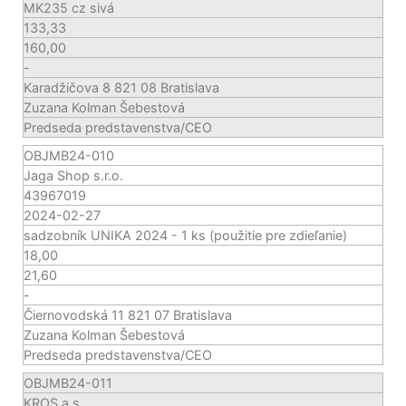
MK235 cz sivá
133,33
160,00
-
Karadžičova 8 821 08 Bratislava
Zuzana Kolman Šebestová
Predseda predstavenstva/CEO
OBJMB24-010
Jaga Shop s.r.o.
43967019
2024-02-27
sadzobník UNIKA 2024 - 1 ks (použitie pre zdieľanie)
18,00
21,60
-
Čiernovodská 11 821 07 Bratislava
Zuzana Kolman Šebestová
Predseda predstavenstva/CEO
OBJMB24-011
KROS a.s.