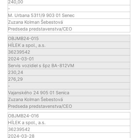
240,00
-
M. Urbana 5311/9 903 01 Senec
Zuzana Kolman Šebestová
Predseda predstavenstva/CEO
OBJMB24-015
HÍLEK a spol., a.s.
36239542
2024-03-01
Servis vozidiel s špz BA-812VM
230,24
276,29
-
Vajanského 24 905 01 Senica
Zuzana Kolman Šebestová
Predseda predstavenstva/CEO
OBJMB24-016
HÍLEK a spol., a.s.
36239542
2024-03-28