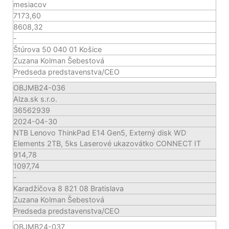
mesiacov
7173,60
8608,32
-
Štúrova 50 040 01 Košice
Zuzana Kolman Šebestová
Predseda predstavenstva/CEO
OBJMB24-036
Alza.sk s.r.o.
36562939
2024-04-30
NTB Lenovo ThinkPad E14 Gen5, Externý disk WD
Elements 2TB, 5ks Laserové ukazovátko CONNECT IT
914,78
1097,74
-
Karadžičova 8 821 08 Bratislava
Zuzana Kolman Šebestová
Predseda predstavenstva/CEO
OBJMB24-037