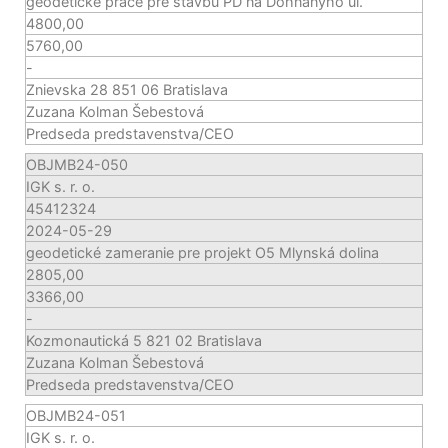
geodetické práce pre stavbu PD na Dohnányho ul.
4800,00
5760,00
-
Znievska 28 851 06 Bratislava
Zuzana Kolman Šebestová
Predseda predstavenstva/CEO
OBJMB24-050
IGK s. r. o.
45412324
2024-05-29
geodetické zameranie pre projekt O5 Mlynská dolina
2805,00
3366,00
-
Kozmonautická 5 821 02 Bratislava
Zuzana Kolman Šebestová
Predseda predstavenstva/CEO
OBJMB24-051
IGK s. r. o.