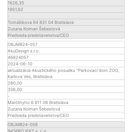
1626,35
1951,62
-
Tomášikova 64 831 04 Bratislava
Zuzana Kolman Šebestová
Predseda predstavenstva/CEO
OBJMB24-057
AkuDesign s.r.o.
46824057
2024-06-10
aktualizácia Akustického posudku "Parkovací dom ZOO,
Karlova Ves, Bratislava
280,00
336,00
-
Maróthyho 6 811 06 Bratislava
Zuzana Kolman Šebestová
Predseda predstavenstva/CEO
OBJMB24-058
INOPROJEKT s. r. o.