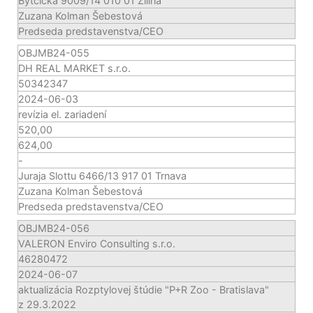
Bytčická 9009/14 010 01 Žilina
Zuzana Kolman Šebestová
Predseda predstavenstva/CEO
OBJMB24-055
DH REAL MARKET s.r.o.
50342347
2024-06-03
revízia el. zariadení
520,00
624,00
-
Juraja Slottu 6466/13 917 01 Trnava
Zuzana Kolman Šebestová
Predseda predstavenstva/CEO
OBJMB24-056
VALERON Enviro Consulting s.r.o.
46280472
2024-06-07
aktualizácia Rozptylovej štúdie "P+R Zoo - Bratislava"
z 29.3.2022