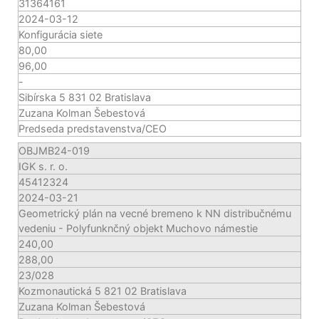
31364161
2024-03-12
Konfigurácia siete
80,00
96,00
-
Sibírska 5 831 02 Bratislava
Zuzana Kolman Šebestová
Predseda predstavenstva/CEO
OBJMB24-019
IGK s. r. o.
45412324
2024-03-21
Geometrický plán na vecné bremeno k NN distribučnému
vedeniu - Polyfunknčný objekt Muchovo námestie
240,00
288,00
23/028
Kozmonautická 5 821 02 Bratislava
Zuzana Kolman Šebestová