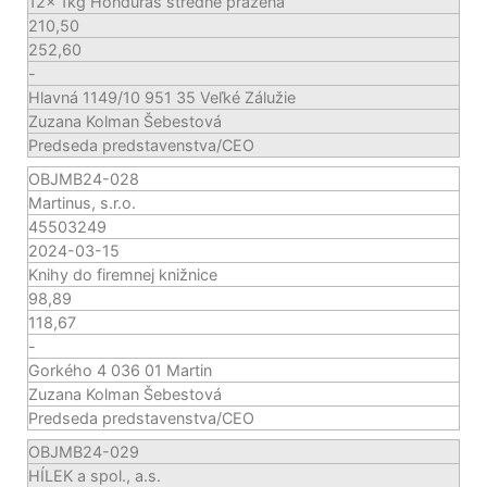
12x 1kg Honduras stredne pražená
210,50
252,60
-
Hlavná 1149/10 951 35 Veľké Zálužie
Zuzana Kolman Šebestová
Predseda predstavenstva/CEO
OBJMB24-028
Martinus, s.r.o.
45503249
2024-03-15
Knihy do firemnej knižnice
98,89
118,67
-
Gorkého 4 036 01 Martin
Zuzana Kolman Šebestová
Predseda predstavenstva/CEO
OBJMB24-029
HÍLEK a spol., a.s.