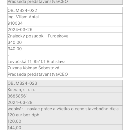
Predseda predstavenstva/CEO
OBJMB24-022
Ing. Viliam Antal
910034
2024-03-26
Znalecký posudok - Furdekova
340,00
340,00
-
Levočská 11, 85101 Bratislava
Zuzana Kolman Šebestová
Predseda predstavenstva/CEO
OBJMB24-023
Kotvan, s. r. o.
36858561
2024-03-28
webinár – naviac práce a všetko o cene stavebného diela -
120 eur bez dph
120,00
144,00