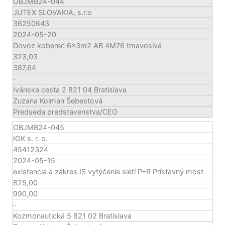
OBJMB24-044
JUTEX SLOVAKIA, s.r.o
36250643
2024-05-20
Dovoz koberec 6x3m2 AB 4M76 tmavosivá
323,03
387,64
-
Ivánska cesta 2 821 04 Bratislava
Zuzana Kolman Šebestová
Predseda predstavenstva/CEO
OBJMB24-045
IGK s. r. o.
45412324
2024-05-15
existencia a zákres IS vytýčenie sietí P+R Prístavný most
825,00
990,00
-
Kozmonautická 5 821 02 Bratislava