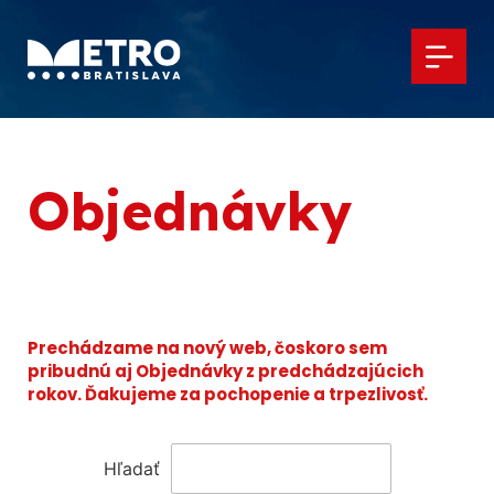
Objednávky
Prechádzame na nový web, čoskoro sem
pribudnú aj Objednávky z predchádzajúcich
rokov. Ďakujeme za pochopenie a trpezlivosť.
Hľadať