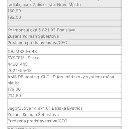
radiála, úsek Zátišie- stn. Nové Mesto
160,00
192,00
-
Kozmonautická 5 821 02 Bratislava
Zuzana Kolman Šebestová
Predseda predstavenstva/CEO
OBJMB24-043
SYSTEM-IS s.r.o.
44681445
2024-05-13
AMS DB hosting-CLOUD (dochádzkový systém) ročná
platba
179,00
214,80
-
Jegorovova 14 974 01 Banská Bystrica
Zuzana Kolman Šebestová
Predseda predstavenstva/CEO