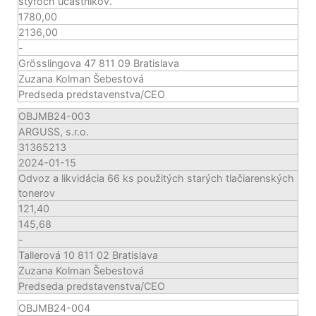
štyroch účastníkov.
1780,00
2136,00
-
Grösslingova 47 811 09 Bratislava
Zuzana Kolman Šebestová
Predseda predstavenstva/CEO
OBJMB24-003
ARGUSS, s.r.o.
31365213
2024-01-15
Odvoz a likvidácia 66 ks použitých starých tlačiarenských
tonerov
121,40
145,68
-
Tallerová 10 811 02 Bratislava
Zuzana Kolman Šebestová
Predseda predstavenstva/CEO
OBJMB24-004