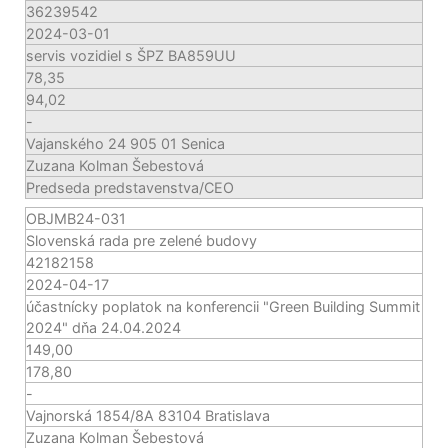
36239542
2024-03-01
servis vozidiel s ŠPZ BA859UU
78,35
94,02
-
Vajanského 24 905 01 Senica
Zuzana Kolman Šebestová
Predseda predstavenstva/CEO
OBJMB24-031
Slovenská rada pre zelené budovy
42182158
2024-04-17
účastnícky poplatok na konferencii "Green Building Summit
2024" dňa 24.04.2024
149,00
178,80
-
Vajnorská 1854/8A 83104 Bratislava
Zuzana Kolman Šebestová