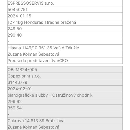
ESPRESSOSERVIS s.r.o.
50450751
2024-01-15
12x 1kg Honduras stredne pražená
249,50
299,40
-
Hlavná 1149/10 951 35 Veľké Zálužie
Zuzana Kolman Šebestová
Predseda predstavenstva/CEO
OBJMB24-005
Copex print s.r.o.
31446779
2024-02-01
planografické služby - Ostružinový chodník
299,62
359,54
-
Cukrová 14 813 39 Bratislava
Zuzana Kolman Šebestová