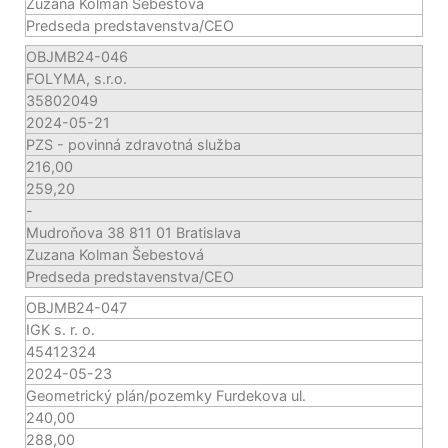
Zuzana Kolman Šebestová
Predseda predstavenstva/CEO
OBJMB24-046
FOLYMA, s.r.o.
35802049
2024-05-21
PZS - povinná zdravotná služba
216,00
259,20
-
Mudroňova 38 811 01 Bratislava
Zuzana Kolman Šebestová
Predseda predstavenstva/CEO
OBJMB24-047
IGK s. r. o.
45412324
2024-05-23
Geometrický plán/pozemky Furdekova ul.
240,00
288,00