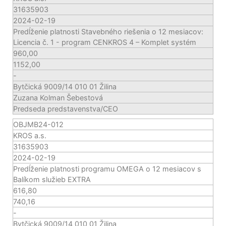
31635903
2024-02-19
Predĺženie platnosti Stavebného riešenia o 12 mesiacov:
Licencia č. 1 - program CENKROS 4 – Komplet systém
960,00
1152,00
-
Bytčická 9009/14 010 01 Žilina
Zuzana Kolman Šebestová
Predseda predstavenstva/CEO
OBJMB24-012
KROS a.s.
31635903
2024-02-19
Predĺženie platnosti programu OMEGA o 12 mesiacov s
Balíkom služieb EXTRA
616,80
740,16
-
Bytčická 9009/14 010 01 Žilina