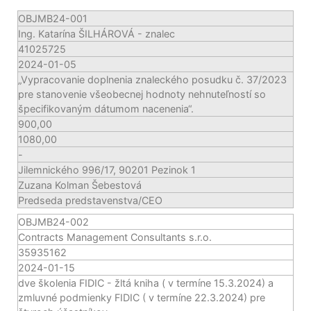
OBJMB24-001
Ing. Katarína ŠILHÁROVÁ - znalec
41025725
2024-01-05
„Vypracovanie doplnenia znaleckého posudku č. 37/2023
pre stanovenie všeobecnej hodnoty nehnuteľností so
špecifikovaným dátumom nacenenia“.
900,00
1080,00
-
Jilemnického 996/17, 90201 Pezinok 1
Zuzana Kolman Šebestová
Predseda predstavenstva/CEO
OBJMB24-002
Contracts Management Consultants s.r.o.
35935162
2024-01-15
dve školenia FIDIC - žltá kniha ( v termíne 15.3.2024) a
zmluvné podmienky FIDIC ( v termíne 22.3.2024) pre