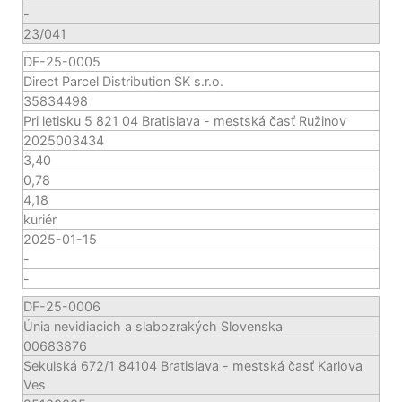
-
23/041
DF-25-0005
Direct Parcel Distribution SK s.r.o.
35834498
Pri letisku 5 821 04 Bratislava - mestská časť Ružinov
2025003434
3,40
0,78
4,18
kuriér
2025-01-15
-
-
DF-25-0006
Únia nevidiacich a slabozrakých Slovenska
00683876
Sekulská 672/1 84104 Bratislava - mestská časť Karlova
Ves