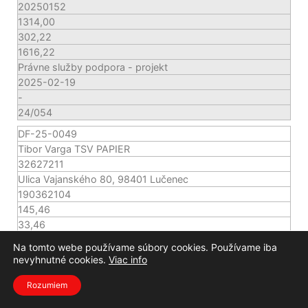
20250152
1314,00
302,22
1616,22
Právne služby podpora - projekt
2025-02-19
-
24/054
DF-25-0049
Tibor Varga TSV PAPIER
32627211
Ulica Vajanského 80, 98401 Lučenec
190362104
145,46
33,46
178,92
Na tomto webe používame súbory cookies. Používame iba
kancelárske potreby
nevyhnutné cookies.
Viac info
2025-02-20
ObjMB25-020
Rozumiem
24/022