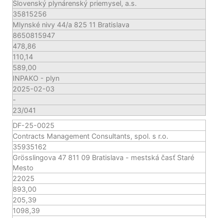
Slovenský plynárenský priemysel, a.s.
35815256
Mlynské nivy 44/a 825 11 Bratislava
8650815947
478,86
110,14
589,00
INPAKO - plyn
2025-02-03
-
23/041
DF-25-0025
Contracts Management Consultants, spol. s r.o.
35935162
Grösslingova 47 811 09 Bratislava - mestská časť Staré
Mesto
22025
893,00
205,39
1098,39