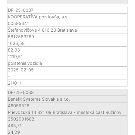
-
DF-25-0037
KOOPERATÍVA poisťovňa, a.s.
00585441
Štefanovičova 4 816 23 Bratislava
6612583769
1036,58
82,93
1119,51
poistenie vozidla
2025-02-05
-
21/011
DF-25-0038
Benefit Systems Slovakia s.r.o.
48059528
Prievozská 14 821 09 Bratislava - mestská časť Ružinov
2502001682
485,71
24,29