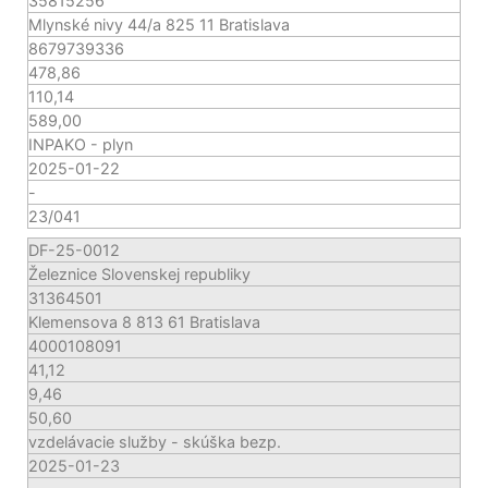
35815256
Mlynské nivy 44/a 825 11 Bratislava
8679739336
478,86
110,14
589,00
INPAKO - plyn
2025-01-22
-
23/041
DF-25-0012
Železnice Slovenskej republiky
31364501
Klemensova 8 813 61 Bratislava
4000108091
41,12
9,46
50,60
vzdelávacie služby - skúška bezp.
2025-01-23