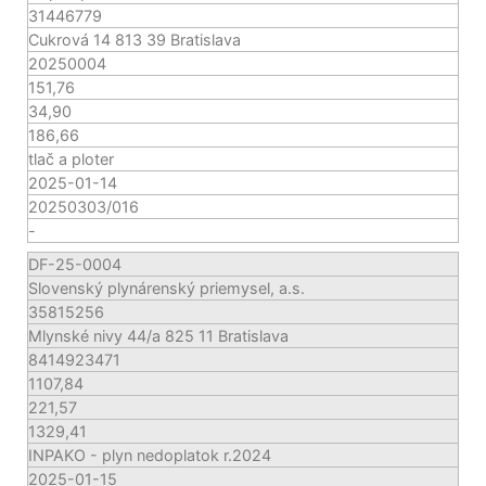
31446779
Cukrová 14 813 39 Bratislava
20250004
151,76
34,90
186,66
tlač a ploter
2025-01-14
20250303/016
-
DF-25-0004
Slovenský plynárenský priemysel, a.s.
35815256
Mlynské nivy 44/a 825 11 Bratislava
8414923471
1107,84
221,57
1329,41
INPAKO - plyn nedoplatok r.2024
2025-01-15