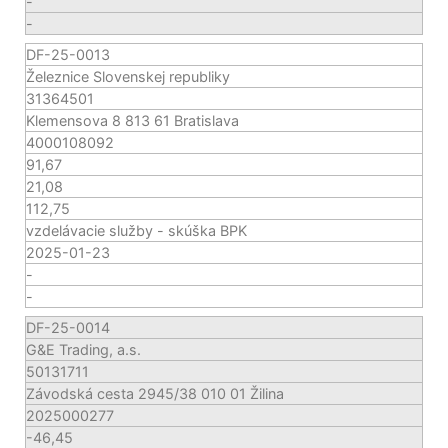
-
-
DF-25-0013
Železnice Slovenskej republiky
31364501
Klemensova 8 813 61 Bratislava
4000108092
91,67
21,08
112,75
vzdelávacie služby - skúška BPK
2025-01-23
-
-
DF-25-0014
G&E Trading, a.s.
50131711
Závodská cesta 2945/38 010 01 Žilina
2025000277
-46,45