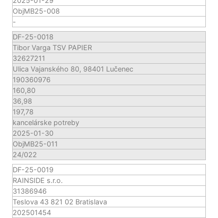
2025-01-29
ObjMB25-008
-
DF-25-0018
Tibor Varga TSV PAPIER
32627211
Ulica Vajanského 80, 98401 Lučenec
190360976
160,80
36,98
197,78
kancelárske potreby
2025-01-30
ObjMB25-011
24/022
DF-25-0019
RAINSIDE s.r.o.
31386946
Teslova 43 821 02 Bratislava
202501454