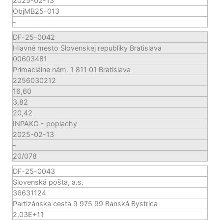
2025-02-13
ObjMB25-013
-
DF-25-0042
Hlavné mesto Slovenskej republiky Bratislava
00603481
Primaciálne nám. 1 811 01 Bratislava
2256030212
16,60
3,82
20,42
INPAKO - poplachy
2025-02-13
-
20/078
DF-25-0043
Slovenská pošta, a.s.
36631124
Partizánska cesta 9 975 99 Banská Bystrica
2,03E+11