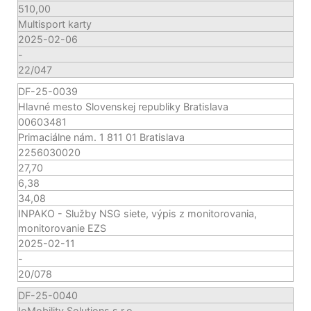
510,00
Multisport karty
2025-02-06
-
22/047
DF-25-0039
Hlavné mesto Slovenskej republiky Bratislava
00603481
Primaciálne nám. 1 811 01 Bratislava
2256030020
27,70
6,38
34,08
INPAKO - Služby NSG siete, výpis z monitorovania,
monitorovanie EZS
2025-02-11
-
20/078
DF-25-0040
IoMobility Solutions s.r.o.