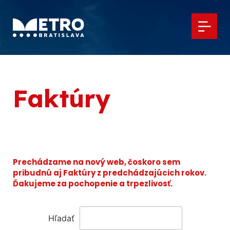
Faktúry
Prechádzame na nový web, čoskoro sem
pribudnú aj Faktúry z predchádzajúcich rokov.
Ďakujeme za pochopenie a trpezlivosť.
Hľadať