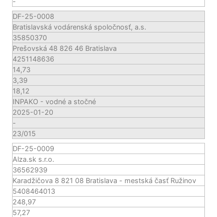
-
DF-25-0008
Bratislavská vodárenská spoločnosť, a.s.
35850370
Prešovská 48 826 46 Bratislava
4251148636
14,73
3,39
18,12
INPAKO - vodné a stočné
2025-01-20
-
23/015
DF-25-0009
Alza.sk s.r.o.
36562939
Karadžičova 8 821 08 Bratislava - mestská časť Ružinov
5408464013
248,97
57,27