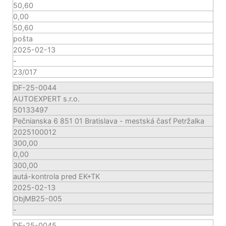
50,60
0,00
50,60
pošta
2025-02-13
-
23/017
DF-25-0044
AUTOEXPERT s.r.o.
50133497
Pečnianska 6 851 01 Bratislava - mestská časť Petržalka
2025100012
300,00
0,00
300,00
autá-kontrola pred EK+TK
2025-02-13
ObjMB25-005
-
DF-25-0045