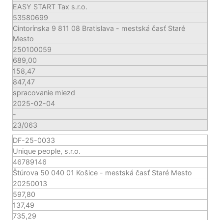
EASY START Tax s.r.o.
53580699
Cintorínska 9 811 08 Bratislava - mestská časť Staré
Mesto
250100059
689,00
158,47
847,47
spracovanie miezd
2025-02-04
-
23/063
DF-25-0033
Unique people, s.r.o.
46789146
Štúrova 50 040 01 Košice - mestská časť Staré Mesto
20250013
597,80
137,49
735,29