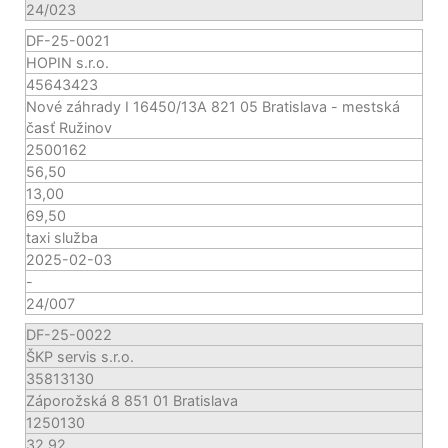
24/023
DF-25-0021
HOPIN s.r.o.
45643423
Nové záhrady I 16450/13A 821 05 Bratislava - mestská
časť Ružinov
2500162
56,50
13,00
69,50
taxi služba
2025-02-03
-
24/007
DF-25-0022
ŠKP servis s.r.o.
35813130
Záporožská 8 851 01 Bratislava
1250130
32,92