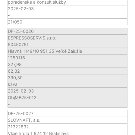
poradenské a konzult.služby
2025-02-03
-
21/050
DF-25-0026
ESPRESSOSERVIS s.r.o.
50450751
Hlavná 1149/10 951 35 Veľké Zálužie
1250116
327,98
62,32
390,30
káva
2025-02-03
ObjMB25-012
-
DF-25-0027
SLOVNAFT, a.s.
31322832
Vlčie hrdlo 1 824 12 Bratislava