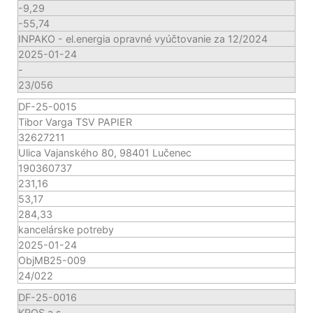
-9,29
-55,74
INPAKO - el.energia opravné vyúčtovanie za 12/2024
2025-01-24
-
23/056
DF-25-0015
Tibor Varga TSV PAPIER
32627211
Ulica Vajanského 80, 98401 Lučenec
190360737
231,16
53,17
284,33
kancelárske potreby
2025-01-24
ObjMB25-009
24/022
DF-25-0016
KROS a.s.