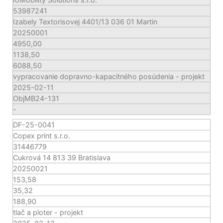
53987241
Izabely Textorisovej 4401/13 036 01 Martin
20250001
4950,00
1138,50
6088,50
vypracovanie dopravno-kapacitného posúdenia - projekt
2025-02-11
ObjMB24-131
-
DF-25-0041
Copex print s.r.o.
31446779
Cukrová 14 813 39 Bratislava
20250021
153,58
35,32
188,90
tlač a ploter - projekt