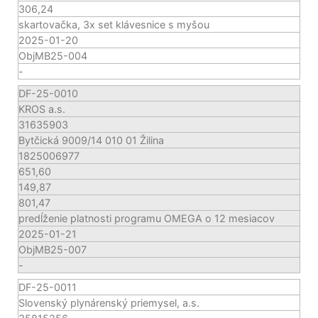
306,24
skartovačka, 3x set klávesnice s myšou
2025-01-20
ObjMB25-004
-
DF-25-0010
KROS a.s.
31635903
Bytčická 9009/14 010 01 Žilina
1825006977
651,60
149,87
801,47
predĺženie platnosti programu OMEGA o 12 mesiacov
2025-01-21
ObjMB25-007
-
DF-25-0011
Slovenský plynárenský priemysel, a.s.