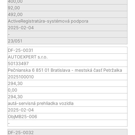
400,00
92,00
492,00
ActiveRegistratúra-systémová podpora
2025-02-04
-
23/051
DF-25-0031
AUTOEXPERT s.r.o.
50133497
Pečnianska 6 851 01 Bratislava - mestská časť Petržalka
2025100010
294,30
0,00
294,30
autá-servisná prehliadka vozidla
2025-02-04
ObjMB25-006
-
DF-25-0032