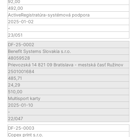
92,00
492,00
ActiveRegistratúra-systémová podpora
2025-01-02
-
23/051
DF-25-0002
Benefit Systems Slovakia s.r.o.
48059528
Prievozská 14 821 09 Bratislava - mestská časť Ružinov
2501001684
485,71
24,29
510,00
Multisport karty
2025-01-10
-
22/047
DF-25-0003
Copex print s.r.o.