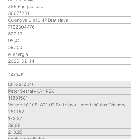
ZSE Energia, a.s.
36677281
Čulenova 6 816 47 Bratislava
7122304476
502,10
95,40
597,50
el.energia
2025-02-14
-
24/046
DF-25-0046
Peter Šesták-KANPEX
11891581
Vajnorská 108, 831 03 Bratislava - mestská časť Vajnory
250152
173,37
39,88
213,25
papierové utierky