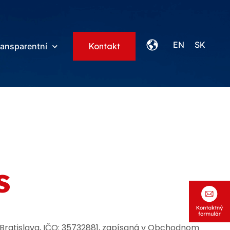
EN
SK
ransparentní
Kontakt
s
1 Bratislava, IČO: 35732881, zapísaná v Obchodnom