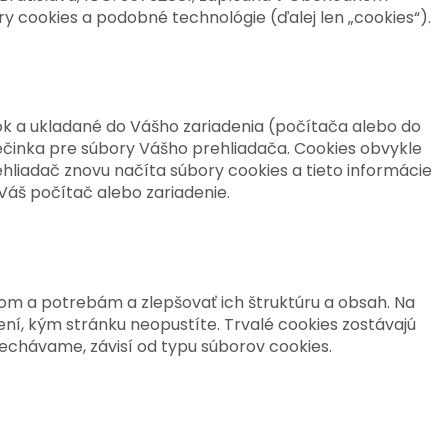
ory cookies a podobné technológie (ďalej len „cookies“).
ok a ukladané do Vášho zariadenia (počítača alebo do
iečinka pre súbory Vášho prehliadača. Cookies obvykle
ehliadač znovu načíta súbory cookies a tieto informácie
Váš počítač alebo zariadenie.
mom a potrebám a zlepšovať ich štruktúru a obsah. Na
í, kým stránku neopustíte. Trvalé cookies zostávajú
nechávame, závisí od typu súborov cookies.