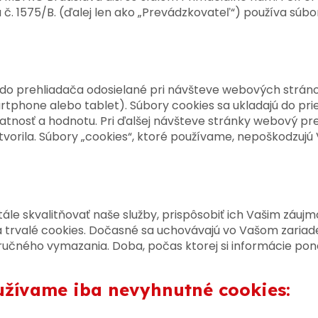
ka č. 1575/B. (ďalej len ako „Prevádzkovateľ“) používa súb
 do prehliadača odosielané pri návšteve webových strán
artphone alebo tablet). Súbory cookies sa ukladajú do pr
latnosť a hodnotu. Pri ďalšej návšteve stránky webový pr
vorila. Súbory „cookies“, ktoré používame, nepoškodzujú 
le skvalitňovať naše služby, prispôsobiť ich Vašim záuj
rvalé cookies. Dočasné sa uchovávajú vo Vašom zariaden
 ručného vymazania. Doba, počas ktorej si informácie po
žívame iba nevyhnutné cookies: