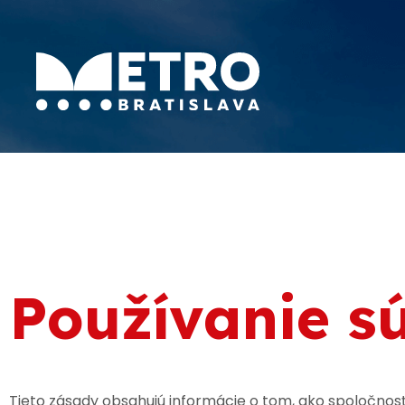
Používanie s
Tieto zásady obsahujú informácie o tom, ako spoločnosť 