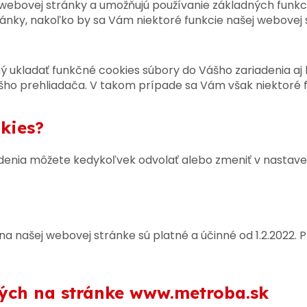
 webovej stránky a umožňujú používanie základných funkc
tránky, nakoľko by sa Vám niektoré funkcie našej webovej
ný ukladať funkčné cookies súbory do Vášho zariadenia aj
ho prehliadača. V takom prípade sa Vám však niektoré 
kies?
adenia môžete kedykoľvek odvolať alebo zmeniť v nastav
a našej webovej stránke sú platné a účinné od 1.2.2022. 
ých na stránke www.metroba.sk