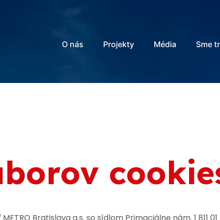
O nás
Projekty
Média
Sme t
úborov cookie
METRO Bratislava a.s. so sídlom Primaciálne nám. 1 811 0