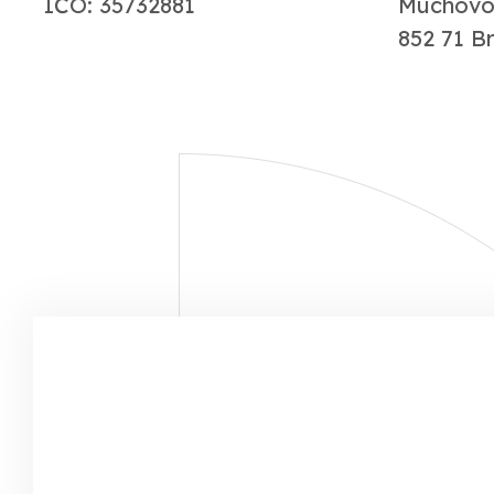
IČO: 35732881
Muchovo
852 71 B