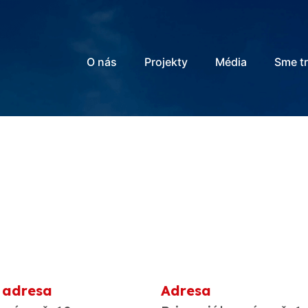
O nás
Projekty
Média
Sme t
 adresa
Adresa