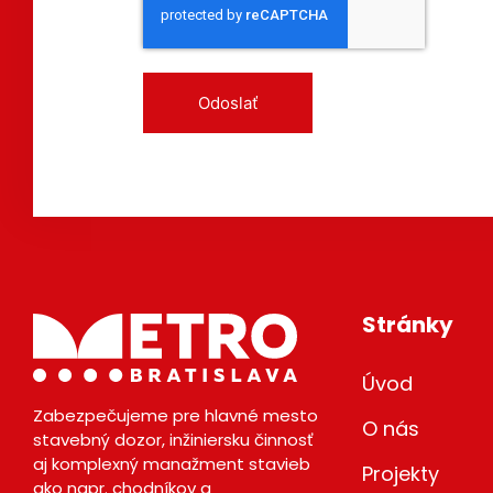
Odoslať
Stránky
Úvod
Zabezpečujeme pre hlavné mesto
O nás
stavebný dozor, inžiniersku činnosť
aj komplexný manažment stavieb
Projekty
ako napr. chodníkov a