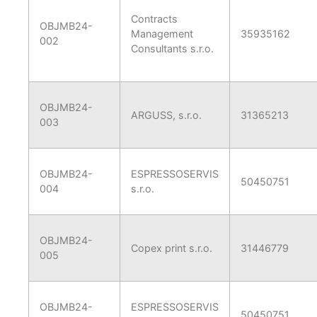
Contracts
OBJMB24-
Management
35935162
002
Consultants s.r.o.
OBJMB24-
ARGUSS, s.r.o.
31365213
003
OBJMB24-
ESPRESSOSERVIS
50450751
004
s.r.o.
OBJMB24-
Copex print s.r.o.
31446779
005
OBJMB24-
ESPRESSOSERVIS
50450751