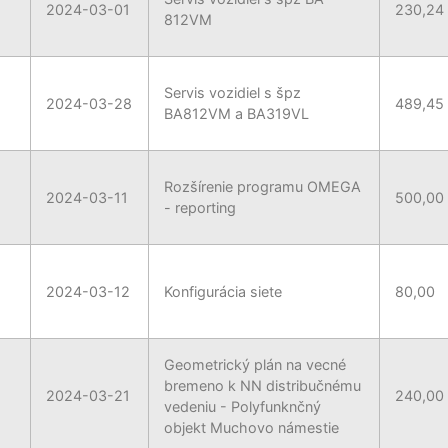
2024-03-01
230,24
812VM
Servis vozidiel s špz
2024-03-28
489,45
BA812VM a BA319VL
Rozšírenie programu OMEGA
2024-03-11
500,00
- reporting
2024-03-12
Konfigurácia siete
80,00
Geometrický plán na vecné
bremeno k NN distribučnému
2024-03-21
240,00
vedeniu - Polyfunknčný
objekt Muchovo námestie