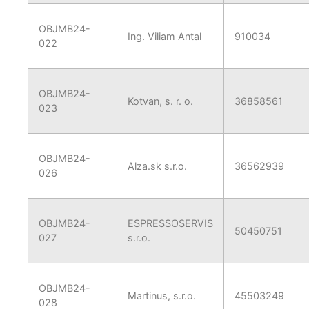
OBJMB24-
Ing. Viliam Antal
910034
022
OBJMB24-
Kotvan, s. r. o.
36858561
023
OBJMB24-
Alza.sk s.r.o.
36562939
026
OBJMB24-
ESPRESSOSERVIS
50450751
027
s.r.o.
OBJMB24-
Martinus, s.r.o.
45503249
028