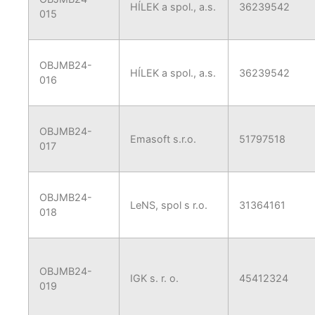
HÍLEK a spol., a.s.
36239542
015
OBJMB24-
HÍLEK a spol., a.s.
36239542
016
OBJMB24-
Emasoft s.r.o.
51797518
017
OBJMB24-
LeNS, spol s r.o.
31364161
018
OBJMB24-
IGK s. r. o.
45412324
019