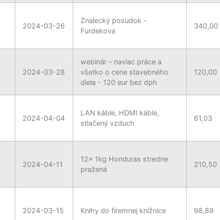
Znalecký posudok -
2024-03-26
340,00
Furdekova
webinár – naviac práce a
2024-03-28
všetko o cene stavebného
120,00
diela - 120 eur bez dph
LAN káble, HDMI káble,
2024-04-04
61,03
stlačený vzduch
12x 1kg Honduras stredne
2024-04-11
210,50
pražená
2024-03-15
Knihy do firemnej knižnice
98,89