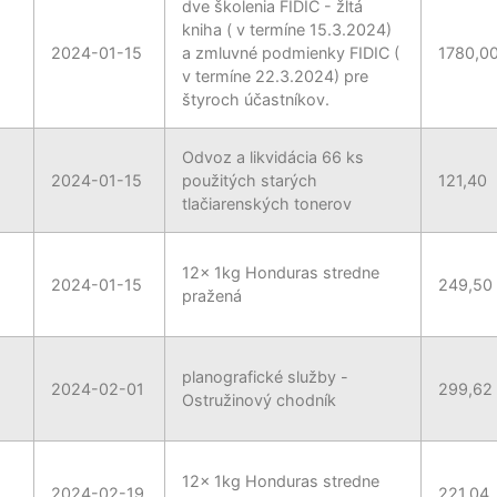
dve školenia FIDIC - žltá
kniha ( v termíne 15.3.2024)
2024-01-15
a zmluvné podmienky FIDIC (
1780,0
v termíne 22.3.2024) pre
štyroch účastníkov.
Odvoz a likvidácia 66 ks
2024-01-15
použitých starých
121,40
tlačiarenských tonerov
12x 1kg Honduras stredne
2024-01-15
249,50
pražená
planografické služby -
2024-02-01
299,62
Ostružinový chodník
12x 1kg Honduras stredne
2024-02-19
221,04