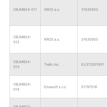
OBJMB24-011
KROS a.s.
31635903
OBJMB24-
KROS a.s.
31635903
012
OBJMB24-
Trello Inc.
EU372001951
013
OBJMB24-
Emasoft s.r.o.
51797518
014
OBJMB24-