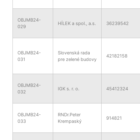
OBJMB24-
HÍLEK a spol., a.s.
36239542
029
OBJMB24-
Slovenská rada
42182158
031
pre zelené budovy
OBJMB24-
IGK s. r. o.
45412324
032
OBJMB24-
RNDr.Peter
914821
033
Krempaský