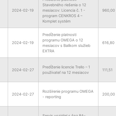
Stavebného riešenia o 12
2024-02-19
mesiacov: Licencia č. 1 -
960,00
program CENKROS 4 –
Komplet systém
Predĺženie platnosti
programu OMEGA o 12
2024-02-19
616,80
mesiacov s Balíkom služieb
EXTRA
Predĺženie licencie Trello – 1
2024-02-27
111,51
používateľ na 12 mesiacov
Rozšírenie programu OMEGA
2024-02-27
200,00
- reporting
Servis vozidiel s špz BA-