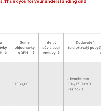
ars. Thank you for your understanding and
a
Suma
Inter. č.
Dodávateľ
ávky
objednávky
súvisiacej
(sídlo/trvalý pobyt)
PH
s DPH
zmluvy
Jilemnického
1080,00
-
996/17, 90201
Pezinok 1