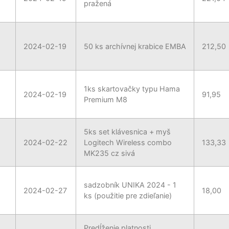
pražená
2024-02-19
50 ks archívnej krabice EMBA
212,50
1ks skartovačky typu Hama
2024-02-19
91,95
Premium M8
5ks set klávesnica + myš
2024-02-22
Logitech Wireless combo
133,33
MK235 cz sivá
sadzobník UNIKA 2024 - 1
2024-02-27
18,00
ks (použitie pre zdieľanie)
Predĺženie platnosti