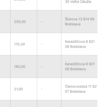
35 Veľké Zálužie
Štúrova 13 814 99
255,00
-
Bratislava
Karadžičova 8 821
110,34
-
08 Bratislava
Karadžičova 8 821
160,00
-
08 Bratislava
Čiernovodská 11 821
21,60
-
07 Bratislava