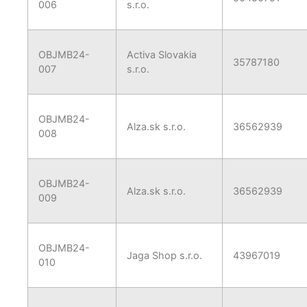
006
s.r.o.
OBJMB24-
Activa Slovakia
35787180
007
s.r.o.
OBJMB24-
Alza.sk s.r.o.
36562939
008
OBJMB24-
Alza.sk s.r.o.
36562939
009
OBJMB24-
Jaga Shop s.r.o.
43967019
010