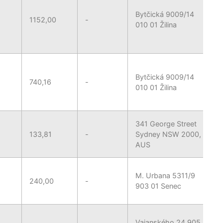
Bytčická 9009/14
1152,00
-
010 01 Žilina
Bytčická 9009/14
740,16
-
010 01 Žilina
341 George Street
133,81
-
Sydney NSW 2000,
AUS
M. Urbana 5311/9
240,00
-
903 01 Senec
Vajanského 24 905