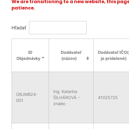
We are transitioning to a new website, this pag
patience.
Hľadať
ID
Dodávateľ
Dodávateľ IČO(
Objednávky
(názov)
je pridelené)
Ing. Katarína
OBJMB24-
ŠILHÁROVÁ -
41025725
001
znalec