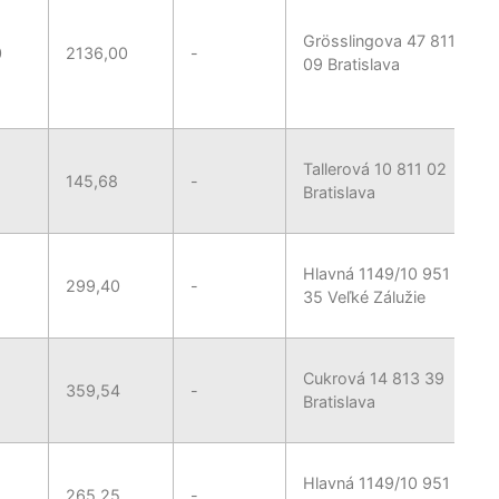
Grösslingova 47 811
0
2136,00
-
09 Bratislava
Tallerová 10 811 02
145,68
-
Bratislava
Hlavná 1149/10 951
299,40
-
35 Veľké Zálužie
Cukrová 14 813 39
359,54
-
Bratislava
Hlavná 1149/10 951
265,25
-