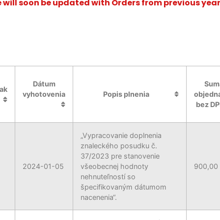
e will soon be updated with Orders from previous ye
Dátum
Sum
ak
vyhotovenia
Popis plnenia
objedn
bez D
„Vypracovanie doplnenia
znaleckého posudku č.
37/2023 pre stanovenie
2024-01-05
všeobecnej hodnoty
900,00
nehnuteľností so
špecifikovaným dátumom
nacenenia“.