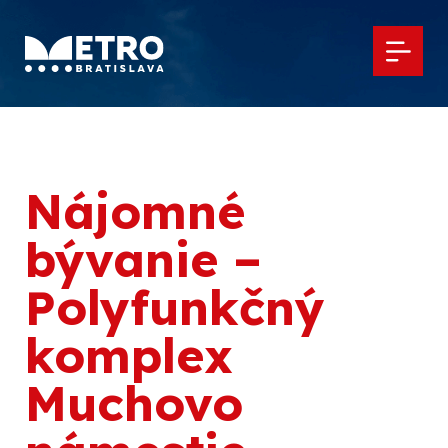
Nájomné
bývanie –
Polyfunkčný
komplex
Muchovo