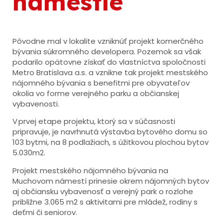
námestie
Pôvodne mal v lokalite vzniknúť projekt komerčného
bývania súkromného developera. Pozemok sa však
podarilo opätovne získať do vlastníctva spoločnosti
Metro Bratislava a.s. a vznikne tak projekt mestského
nájomného bývania s benefitmi pre obyvateľov
okolia vo forme verejného parku a občianskej
vybavenosti.
V prvej etape projektu, ktorý sa v súčasnosti
pripravuje, je navrhnutá výstavba bytového domu so
103 bytmi, na 8 podlažiach, s úžitkovou plochou bytov
5.030m2.
Projekt mestského nájomného bývania na
Muchovom námestí prinesie okrem nájomných bytov
aj občiansku vybavenosť a verejný park o rozlohe
približne 3.065 m2 s aktivitami pre mládež, rodiny s
deťmi či seniorov.