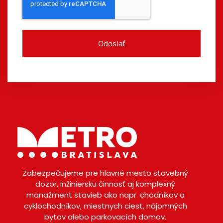
Odoslať
Zabezpečujeme pre hlavné mesto stavebný
dozor, inžiniersku činnosť aj komplexný
manažment stavieb ako napr. chodníkov a
cyklochodníkov, miestnych ciest, nájomných
bytov alebo parkovacích domov.