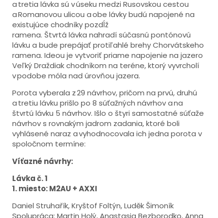
a tretia lávka sú v úseku medzi Rusovskou cestou
a Romanovou ulicou a obe lávky budú napojené na
existujúce chodníky pozdĺž
ramena. Štvrtá lávka nahradí súčasnú pontónovú
lávku a bude prepájať protiľahlé brehy Chorvátskeho
ramena. Ideou je vytvoriť priame napojenie na jazero
Veľký Draždiak chodníkom na teréne, ktorý vyvrcholí
v podobe móla nad úrovňou jazera.
Porota vyberala z 29 návrhov, pričom na prvú, druhú
a tretiu lávku prišlo po 8 súťažných návrhov a na
štvrtú lávku 5 návrhov. Išlo o štyri samostatné súťaže
návrhov s rovnakým jadrom zadania, ktoré boli
vyhlásené naraz a vyhodnocovala ich jedna porota v
spoločnom termíne:
Víťazné návrhy:
Lávka č. 1
1. miesto: M2AU + AXXI
Daniel Struhařík, Kryštof Foltýn, Luděk Šimoník
Spolupráca: Martin Holý, Anastasia Bezborodko, Anna