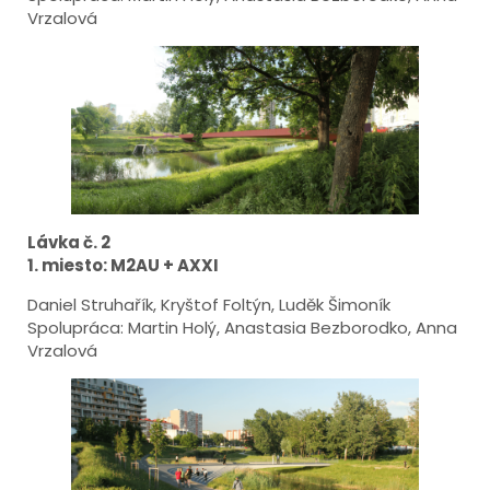
Vrzalová
Lávka č. 2
1. miesto: M2AU + AXXI
Daniel Struhařík, Kryštof Foltýn, Luděk Šimoník
Spolupráca: Martin Holý, Anastasia Bezborodko, Anna
Vrzalová