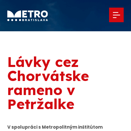
Lávky cez
Chorvátske
rameno v
Petržalke
V spolupráci s Metropolitným inštitútom