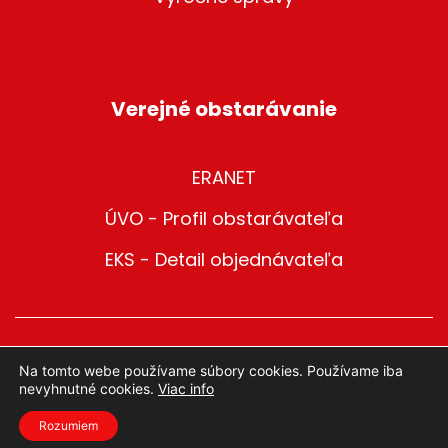
Verejné obstarávanie
ERANET
ÚVO - Profil obstarávateľa
EKS - Detail objednávateľa
© 2025 METRO Bratislava | Všetky práva vyhradené
Na tomto webe používame súbory cookies. Používame iba
nevyhnutné cookies.
Viac info
Created by Webify
Rozumiem