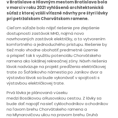
v Bratislave a Hlavným mestom Bratislava bola
v marci v roku 2021 vyhlásená architektonická
súťaž z ktorej vzišli víťazné návrhy pre štyri lávky
pri petržalskom Chorvátskom ramene.
Cieľom súťaže bolo nájsť riešenie pre zlepšenie
dostupnosti zastávok MHD, najmä novo
navrhovaných zastávok električky, a to vytvorením
komfortného a jednoduchého prístupu. Riešenie by
tiež malo vhodne obohatiť predmetné územie
a prispieť tak k využitiu potenciálu Chorvátskeho
ramena ako lokálnej rekreačnej zóny. Návrh riešenia
lávok nadväzuje na projekt predĺženia električkovej
trate zo Šafárikovho námestia po Janíkov dvor a
výstavba lávok sa bude vykonávať v spojitosti s
výstavbou električkovej trate.
Prvá lávka je plánovaná v úseku
medzi Bosákovou a Rusovskou cestou. Z lávky sa
bude dať napojiť na sieť cyklochodníkov a chodníkov
na ľavom brehu Chorvátskeho ramena a
na Mlynarovičovu ulicu na pravom brehu. Druhá