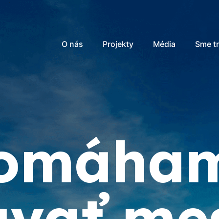
O nás
Projekty
Média
Sme t
omáha
avať me