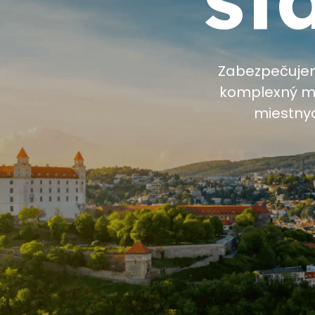
Zabezpečujeme
komplexný ma
miestnyc