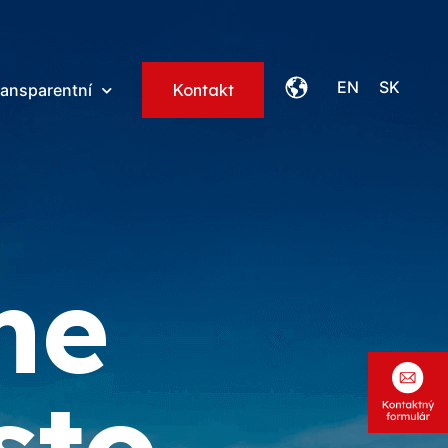
EN
SK
ransparentní
Kontakt
me
sto