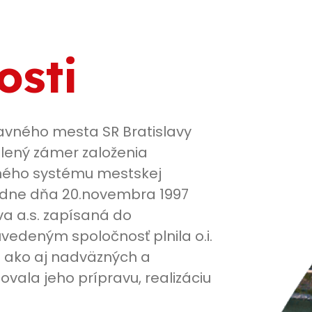
osti
avného mesta SR Bratislavy
álený zámer založenia
sného systému mestskej
edne dňa 20.novembra 1997
va a.s. zapísaná do
vedeným spoločnosť plnila o.i.
 ako aj nadväzných a
ala jeho prípravu, realizáciu