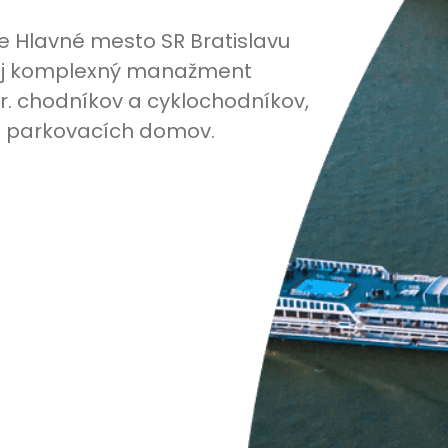
e Hlavné mesto SR Bratislavu
o aj komplexný manažment
pr. chodníkov a cyklochodníkov,
o parkovacích domov.