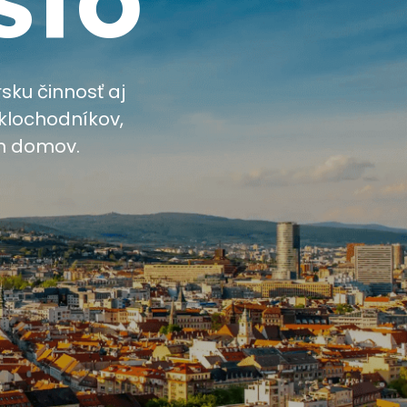
sku činnosť aj
klochodníkov,
ch domov.