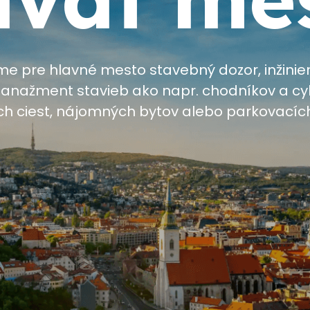
 pre hlavné mesto stavebný dozor, inžinier
nažment stavieb ako napr. chodníkov a cy
h ciest, nájomných bytov alebo parkovací